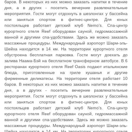
баров. В некоторых из них можно заказать напитки в течение
дня, а в других - посетить вечерние развлекательные
мероприятия. Гости могут отдохнуть в шезлонгах у бассейна
или заняться спортом в фитнес-центре. Для юных
постояльцев работает детский клуб Nemo's. Спа-центр
курортного отеля Reef оборудован сауной, гидромассажной
ванной и другими спа-удобствами. Здесь же можно заказать
массажные процедуры. Международный аэропорт Шарм-эль-
Шейха находится в 14 км. На территории курортного отеля
обустроена бесплатная парковка. Гости могут доехать до
залива Наама-Бэй на бесплатном трансферном автобусе. В 6
ресторанах курортного отеля Reef Oasis подают итальянские
блюда, приготовленные на гриле кушанья и другие
фирменные деликатесы. На территории отеля работает 10
баров. В некоторых из них можно заказать напитки в течение
дня, а в других - посетить вечерние развлекательные
мероприятия. Гости могут отдохнуть в шезлонгах у бассейна
или заняться спортом в фитнес-центре. Для юных
постояльцев работает детский клуб Nemo's. Спа-центр
курортного отеля Reef оборудован сауной, гидромассажной
ванной и другими спа-удобствами. Здесь же можно заказать
массажные процедуры. Международный аэропорт Шарм-эль-
Шейха находится в 14 км. На территории курортного отеля