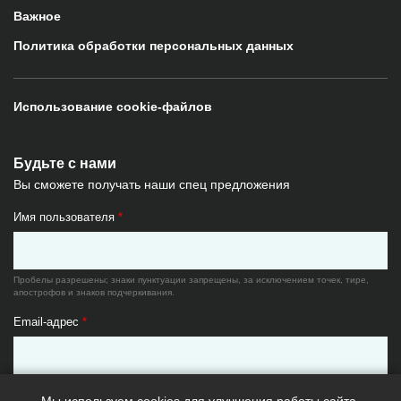
Важное
Политика обработки персональных данных
Использование cookie-файлов
Будьте с нами
Вы сможете получать наши спец предложения
Имя пользователя
*
Пробелы разрешены; знаки пунктуации запрещены, за исключением точек, тире,
апострофов и знаков подчеркивания.
Email-адрес
*
Существующий адрес электронной почты. Все почтовые сообщения с сайта будут
отсылаться на этот адрес. Адрес электронной почты не будет публиковаться и будет