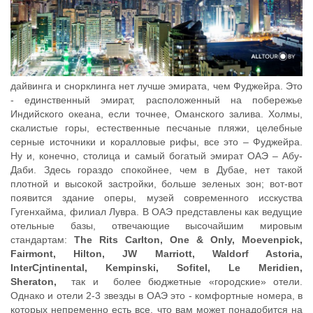
дайвинга и снорклинга нет лучше эмирата, чем Фуджейра. Это
- единственный эмират, расположенный на побережье
Индийского океана, если точнее, Оманского залива. Холмы,
скалистые горы, естественные песчаные пляжи, целебные
серные источники и коралловые рифы, все это – Фуджейра.
Ну и, конечно, столица и самый богатый эмират ОАЭ – Абу-
Даби. Здесь гораздо спокойнее, чем в Дубае, нет такой
плотной и высокой застройки, больше зеленых зон; вот-вот
появится здание оперы, музей современного исскуства
Гугенхайма, филиал Лувра. В ОАЭ представлены как ведущие
отельные базы, отвечающие высочайшим мировым
стандартам:
The Rits Carlton, One & Only, Moevenpick,
Fairmont, Hilton, JW Marriott, Waldorf Astoria,
InterCjntinental, Kempinski, Sofitel, Le Meridien,
Sheraton
,
так и более бюджетные «городские» отели.
Однако и отели 2-3 звезды в ОАЭ это - комфортные номера, в
которых непременно есть все, что вам может понадобится на