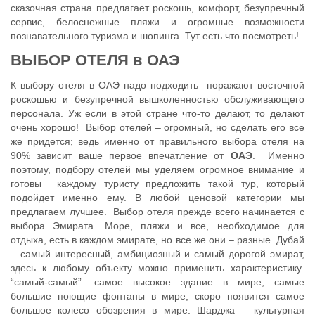
сказочная страна предлагает роскошь, комфорт, безупречный
сервис, белоснежные пляжи и огромные возможности
познавательного туризма и шопинга. Тут есть что посмотреть!
ВЫБОР ОТЕЛЯ в ОАЭ
К выбору отеля в ОАЭ надо подходить поражают восточной
роскошью и безупречной вышколенностью обслуживающего
персонала. Уж если в этой стране что-то делают, то делают
очень хорошо! Выбор отелей – огромный, но сделать его все
же придется; ведь именно от правильного выбора отеля на
90% зависит ваше первое впечатление от
ОАЭ
. Именно
поэтому, подбору отелей мы уделяем огромное внимание и
готовы каждому туристу предложить такой тур, который
подойдет именно ему. В любой ценовой категории мы
предлагаем лучшее. Выбор отеля прежде всего начинается с
выбора Эмирата. Море, пляжи и все, необходимое для
отдыха, есть в каждом эмирате, но все же они – разные. Дубай
– самый интересный, амбициозный и самый дорогой эмират,
здесь к любому объекту можно применить характеристику
“самый-самый”: самое высокое здание в мире, самые
большие поющие фонтаны в мире, скоро появится самое
большое колесо обозрения в мире. Шарджа – культурная