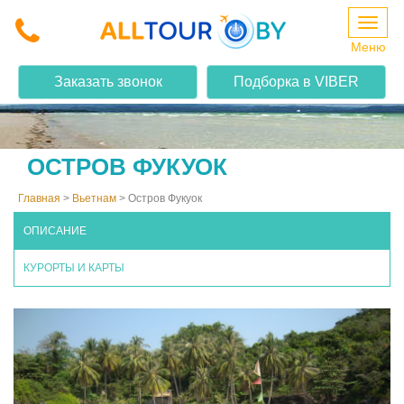
Меню
Заказать звонок
Подборка в VIBER
ОСТРОВ ФУКУОК
Главная
>
Вьетнам
>
Остров Фукуок
ОПИСАНИЕ
КУРОРТЫ И КАРТЫ