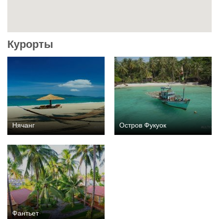
Курорты
Нячанг
Остров Фукуок
Фантьет