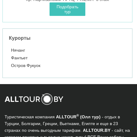
Подобрать
тур
Курорты
Нячанг
Фантьет
Остров Фукуок
®
Туристическая компания
ALLTOUR
(Олл тур)
- отдых в
Турции, Болгарии, Греции, Вьетнаме, Египте и еще в 23
странах по очень выгодным тарифам.
ALLTOUR.BY
- сайт, на
котором приятно и выгодно искать туры! ВСЕ Ваши заботы