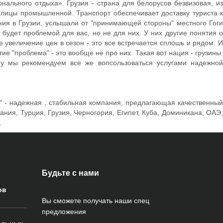
ального отдыха». Грузия - страна для белорусов безвизовая, из
толицы промышленной. Транспорт обеспечивает доставку туриста к
ния в Грузии, услышали от "принимающей стороны" местного Гоги
 будет проблемой для вас, но не для них. У них другие понятия о
 увеличение цен в сезон - это все встречается сплошь и рядом. И
тие "проблема" - это вообще не про них. Такая вот нация - грузины.
му мы рекомендуем все же вопсользоваться услугами надежной
с" - надежная , стабильная компания, предлагающая качественный
ия, Турция, Грузия, Черногория, Египет, Куба, Доминикана, ОАЭ,
.
Будьте с нами
ов
Вы сможете получать наши спец
предложения