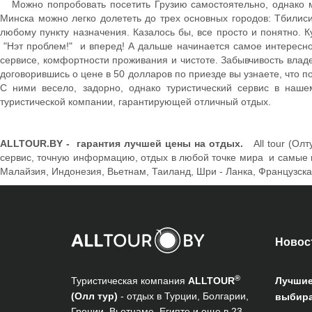
Можно попробовать посетить Грузию самостоятельно, однако мал
Минска можно легко долететь до трех основных городов: Тбилиси
любому пункту назначения. Казалось бы, все просто и понятно. 
"Нэт проблем!" и вперед! А дальше начинается самое интересное.
сервисе, комфортности проживания и чистоте. Забывчивость владе
договорившись о цене в 50 долларов по приезде вы узнаете, что по 
С ними весело, задорно, однако туристический сервис в наш
туристической компании, гарантирующей отличный отдых.
ALLTOUR.BY - гарантия лучшей цены на отдых.
All tour (О
сервис, точную информацию, отдых в любой точке мира и самые в
Малайзия, Индонезия, Вьетнам, Таиланд, Шри - Ланка, Французск
Новос
®
Туристическая компания
ALLTOUR
Лучшие
(Олл тур)
- отдых в Турции, Болгарии,
выбира
Греции, Вьетнаме, Египте и еще в 23