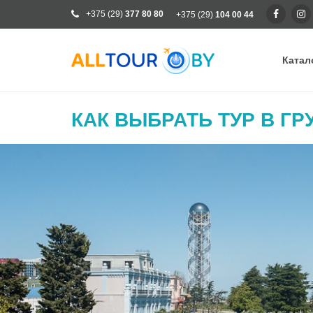
+375 (29)
377 80 80
+375 (29)
104 00 44
Катал
Ка
КАК ВЫБРАТЬ ТУР В Г
Ра
От
Кр
Го
Кл