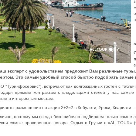
з
м
о
п
э
 наш эксперт с удовольствием предложит Вам различные туры.
спертом. Это самый удобный способ быстро подобрать самы
 "Туринфосервис"), встречают как долгожданных гостей с табли
агодаря прямым контрактам с владельцами отелей у нас самые
овым и интересным местам.
анты размещения по акции 2+2=2 в Кобулети, Уреки, Квариати - р
лично, поэтому мы всегда безошибочно подбираем только самое л
 кухни самые проверенные повара. Отдых в Грузии с «ALLTOUR» 