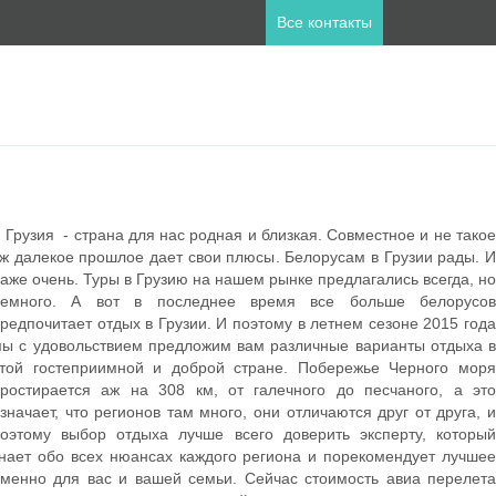
Все контакты
ны
пет
Занзибар
рузия - страна для нас родная и близкая. Совместное и не такое
лия
Катар
ж далекое прошлое дает свои плюсы. Белорусам в Грузии рады. И
а
Мальдивы
аже очень. Туры в Грузию на нашем рынке предлагались всегда, но
ланд
Турция
немного. А вот в последнее время все больше белорусов
редпочитает отдых в Грузии. И поэтому в летнем сезоне 2015 года
ы с удовольствием предложим вам различные варианты отдыха в
той гостеприимной и доброй стране. Побережье Черного моря
ростирается аж на 308 км, от галечного до песчаного, а это
значает, что регионов там много, они отличаются друг от друга, и
оэтому выбор отдыха лучше всего доверить эксперту, который
нает обо всех нюансах каждого региона и порекомендует лучшее
менно для вас и вашей семьи. Сейчас стоимость авиа перелета