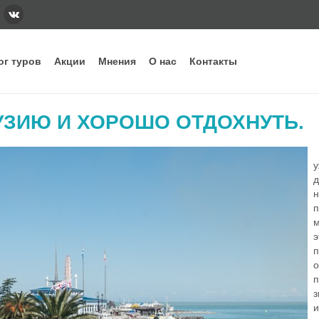
ог туров
Акции
Мнения
О нас
Контакты
тегории
Наши основные направления и стра
РУЗИЮ И ХОРОШО ОТДОХНУТЬ.
ннее бронирование
Вьетнам
Грузия
Еги
Г
дых с детьми
Индонезия
Испания
Ита
у
уизы
Кипр
Китай
Куб
д
рящие туры
ОАЭ
Сейшелы
Таи
п
убные туры
Шри-Ланка
м
э
п
о
п
з
и