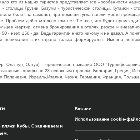
о кто из наших туристов представляет все «особенности национ
 - столицы Грузии, Батуми - туристической столицы, Кутаиси - с
Купили билет на самолет, при помощи гугла нашли место прожива
 Проблем действительно там нет. Т.е. все, что будет происходит
льцев квартир, отмена бронирования в отелях, резкое и внезапное
50 - нээт, 150 - да! Ведь гарантий никто никому и не давал. А поня
ем понимании в их стране только формируется. Именно поэто
лтур, Олл тур, Олтур) - юридическое название ООО "Туринфосерви
ыгодные тарифы по 23 основным странам: Болгария, Греция, Испан
ая Полинезия, Израиль,Италия, Чехия, Германия, Франция, Польша
ти
Важное
Использование cookie-файл
 пляжи Кубы. Сравниваем и
ем.