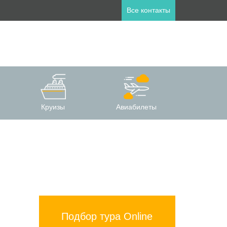
Все контакты
ны
пет
Занзибар
Круизы
Авиабилеты
лия
Катар
а
Мальдивы
ланд
Турция
Подбор тура Online