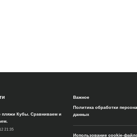
ти
Важное
Политика обработки персон
 пляжи Кубы. Сравниваем и
данных
ем.
12 21:35
Использование cookie-файл