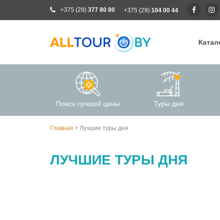
+375 (29)
377 80 80
+375 (29)
104 00 44
Катал
Ка
Ра
Поиск лучшей цены
Туры дня
От
Кр
Главная
>
Лучшие туры дня
Го
Кл
ЛУЧШИЕ ТУРЫ ДНЯ