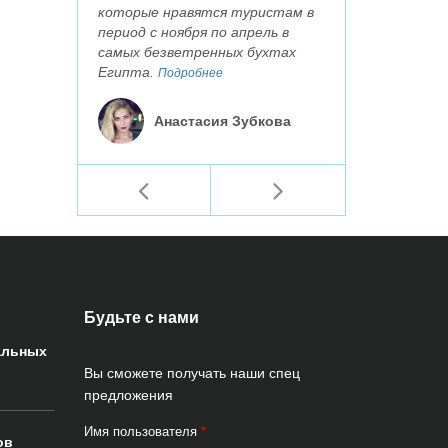
которые нравятся туристам в
период с ноября по апрель в
самых безветренных бухтах
Египта.
Подробнее
Анастасия Зубкова
Будьте с нами
альных
Вы сможете получать наши спец
предложения
Имя пользователя
*
ов