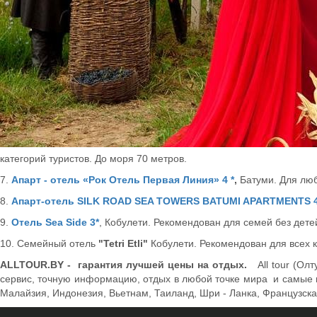
категорий туристов. До моря 70 метров.
7.
Апарт - отель «Рок Отель Первая Линия» 4 *
,
Батуми. Для люб
8.
Апарт-отель SILK ROAD SEA TOWERS BATUMI APARTMENTS 4
9.
Отель Sea Side 3*
, Кобулети. Рекомендован для семей без детей
10. Семейный отель
"Tetri Etli"
Кобулети. Рекомендован для всех к
ALLTOUR.BY - гарантия лучшей цены на отдых.
All tour (О
сервис, точную информацию, отдых в любой точке мира и самые в
Малайзия, Индонезия, Вьетнам, Таиланд, Шри - Ланка, Французск