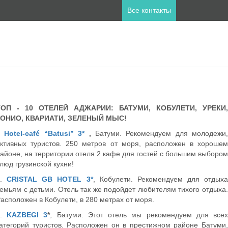
Все контакты
ны
пет
Занзибар
ТОП - 10 ОТЕЛЕЙ АДЖАРИИ: БАТУМИ, КОБУЛЕТИ, УРЕКИ,
лия
Катар
ГОНИО, КВАРИАТИ, ЗЕЛЕНЫЙ МЫС!
а
Мальдивы
1
Hotel-café “Batusi” 3*
,
Батуми. Рекомендуем для молодежи,
ланд
Турция
ктивных туристов. 250 метров от моря, расположен в хорошем
айоне, на территории отеля 2 кафе для гостей с большим выбором
люд грузинской кухни!
2.
CRISTAL GB HOTEL 3*
, Кобулети. Рекомендуем для отдыха
емьям с детьми. Отель так же подойдет любителям тихого отдыха.
асположен в Кобулети, в 280 метрах от моря.
.
KAZBEGI 3
*
, Батуми. Этот отель мы рекомендуем для все
атегорий туристов. Расположен он в престижном районе Батуми,