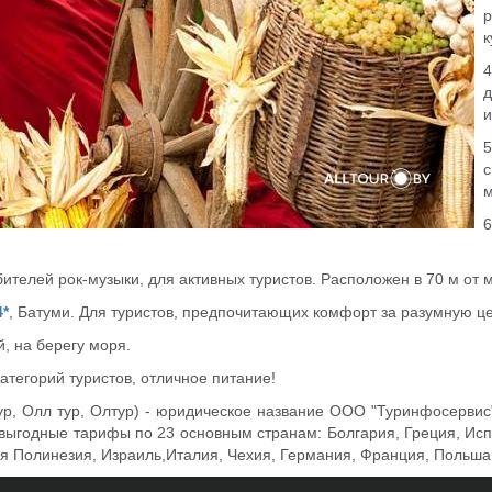
р
к
д
и
с
м
ителей рок-музыки, для активных туристов. Расположен в 70 м от 
*
, Батуми. Для туристов, предпочитающих комфорт за разумную це
, на берегу моря.
атегорий туристов, отличное питание!
лтур, Олл тур, Олтур) - юридическое название ООО "Туринфосерви
ыгодные тарифы по 23 основным странам: Болгария, Греция, Испан
ая Полинезия, Израиль,Италия, Чехия, Германия, Франция, Польша