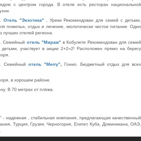
ядом с центром города. В отеле есть ресторан национальной
ухни.
4.
Отель "Экзотика"
, Уреки Рекомендован для семей с детьми
ля пожилых, отдых и лечение, экологически чистое питание. Один
з лучших отелей региона.
5. Семейный
отель "Мираж"
в Кобулети Рекомендован для семей
 детьми, участвует в акции 2+2=2! Расположен прямо на берегу
оря.
6. Семейный
отель "Merry"
,
Гонио. Бюджетный отдых для всех
моря, в хорошем районе.
ну. В 70 метрах от пляжа.
с" - надежная , стабильная компания, предлагающая качественный
ия, Турция, Грузия, Черногория, Египет, Куба, Доминикана, ОАЭ,
.