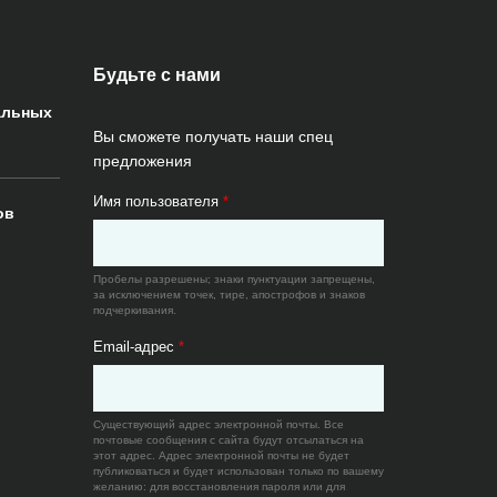
Будьте с нами
альных
Вы сможете получать наши спец
предложения
Имя пользователя
*
ов
Пробелы разрешены; знаки пунктуации запрещены,
за исключением точек, тире, апострофов и знаков
подчеркивания.
Email-адрес
*
Существующий адрес электронной почты. Все
почтовые сообщения с сайта будут отсылаться на
этот адрес. Адрес электронной почты не будет
публиковаться и будет использован только по вашему
желанию: для восстановления пароля или для