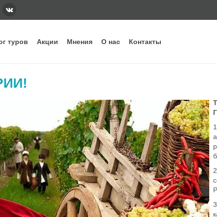
ог туров
Акции
Мнения
О нас
Контакты
тегории
Наши основные направления и стра
РИИ!
ннее бронирование
Вьетнам
Грузия
Еги
дых с детьми
Индонезия
Испания
Ита
уизы
Кипр
Китай
Куб
рящие туры
ОАЭ
Сейшелы
Таи
а
убные туры
Шри-Ланка
р
б
с
Р
3
к