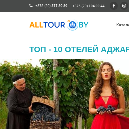
+375 (29)
377 80 80
+375 (29)
104 00 44
Катал
Ка
ТОП - 10 ОТЕЛЕЙ АДЖА
Ра
От
Кр
Го
Кл