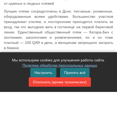
от шумных и людных пляжей
Лучшие пляжи сосредоточены в Дохе: песчаные, ухоженные,
оборудованные всеми удобствами. Большинство участков
принадлежат отелям, и посторонним приходится платить за
вход, так что выгоднее жить в гостинице на первой береговой
линии. Единственный общественный пляж — Катара-Бич с
зонтиками, шезлонгами и развлечениями, но и он тоже
платный — 100 QAR в день, а женщинам запрещено загорать
в бикини.
За пределами столицы тоже есть хорошие песчаные пляжи -
Мы используем cookies для улучшения работы сайта.
Силайн-Бич с песчаными дюнами в Мессаиде, безлюдный
Политика обработки персональных данных
Умм-Баб на западе, Фувайрит на севере и наконец - Дукан,
любимый снорклерами и семьями с детьми.
Настроить
Принять всё
Отклонить (кроме технических)
Не можете сделать выбор?
Оставьте заявку на подбор тура и мы свяжемся с Вами в