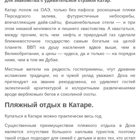
для знакомства с удивительной страной Катар.
Катар похож на ОАЭ, только без пафоса: роскошные пляжи
Персидского залива, футуристичные небоскребы,
впечатляющие дайв-сайты, фешенебельные отели — и при
этом никакой кичливости и лишнего хвастовства. А хвастаться,
между прочим, есть чем: нефть и природный газ сделали
ближневосточное государство самым богатым на целой
планете. ВВП на душу населения вдвое выше, чем в
Великобритании, а цены — чудеса, да и только — на порядок
ниже, чем в том же Дубае.
Местные жители на редкость гостеприимны, чтут древние
исламские традиции, но и чужой уклад уважают. Доха не
претендует на звание рекордсмена, но удивляет гостей
эклектичной архитектурой и колоритными развлечениями
вроде верблюжьих бегов и соколиной охоты.
Пляжный отдых в Катаре.
Купаться в Катаре можно практически весь год.
Существенным преимуществом пляжного отдыха в Дохе
является отсутствие большого наплыва туристов, поэтому
такой отдых подходит для семей с детьми и всех тех, кто устал