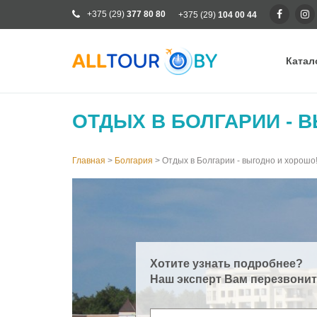
+375 (29)
377 80 80
+375 (29)
104 00 44
Катал
Ка
ОТДЫХ В БОЛГАРИИ - 
Ра
От
Главная
>
Болгария
>
Отдых в Болгарии - выгодно и хорошо
Кр
Го
Кл
Хотите узнать подробнее?
Наш эксперт Вам перезвонит