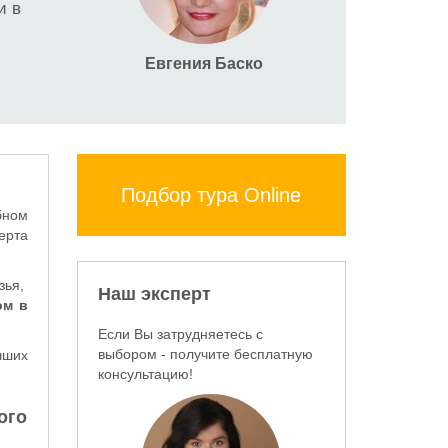
и в
Евгения Баско
Подбор тура Online
бном
ерта
зья,
Наш эксперт
ом в
Если Вы затрудняетесь с
выбором - получите бесплатную
чших
консультацию!
ого