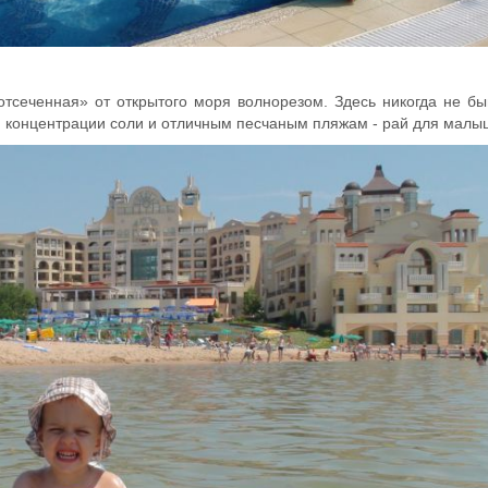
отсеченная» от открытого моря волнорезом. Здесь никогда не бы
ой концентрации соли и отличным песчаным пляжам - рай для малы