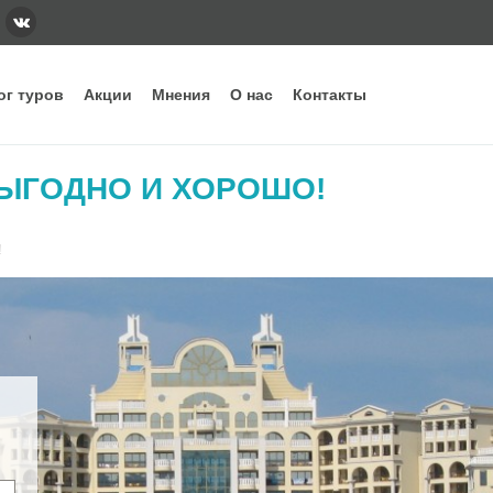
ог туров
Акции
Мнения
О нас
Контакты
тегории
Наши основные направления и стра
ВЫГОДНО И ХОРОШО!
ннее бронирование
Вьетнам
Грузия
Еги
дых с детьми
Индонезия
Испания
Ита
!
уизы
Кипр
Китай
Куб
рящие туры
ОАЭ
Сейшелы
Таи
убные туры
Шри-Ланка