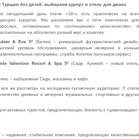
 Турцию без детей: выбираем курорт и отель для двоих
На сегодняшний день отели «18+» есть практически на всех
урецких курортах. Мы расскажем вас о пяти комплексах для
взрослых, оптимальных по соотношению» цена-качество» и
ассчитанных на абсолютно разный вкус и кошелек.
Adam & Eve 5*
(Белек) – уникальный футуристический дизайн,
высокий уровень обслуживания, шикарные вечерние и ночные
азвлекательные программы, служба Ангелов (консьерж-сервис).
ide Valentine Resort & Spa 5*
(Сиде, Кумкей) – новый отель,
леко – набережная Сиде, магазины и кафе.
, все же рассчитан на молодежно-тусовочную аудиторию. У отел
оличество дневных и вечерних музыкальных, спортивных и других
для активных туристов, предпочитающих близость к «цивилизации»
» – надежная, стабильная компания, предлагающая качественный