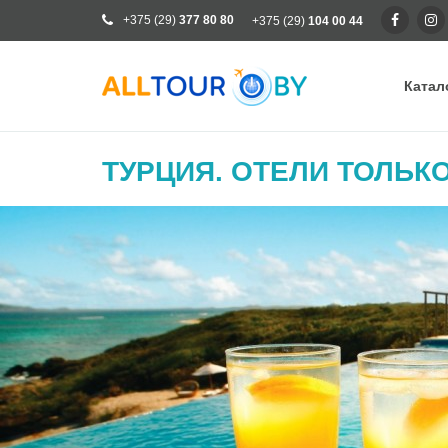
+375 (29)
377 80 80
+375 (29)
104 00 44
Катал
Ка
ТУРЦИЯ. ОТЕЛИ ТОЛЬК
Ра
От
Кр
Го
Кл