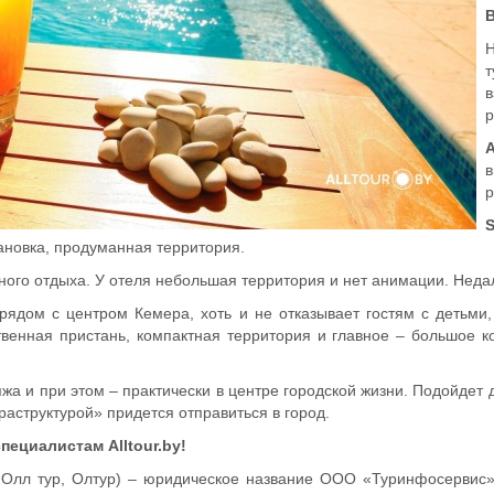
В
т
р
р
S
ановка, продуманная территория.
ного отдыха. У отеля небольшая территория и нет анимации. Неда
рядом с центром Кемера, хоть и не отказывает гостям с детьми
твенная пристань, компактная территория и главное – большое к
жа и при этом – практически в центре городской жизни. Подойдет 
раструктурой» придется отправиться в город.
специалистам
Alltour.
by!
, Олл тур, Олтур) – юридическое название ООО «Туринфосервис