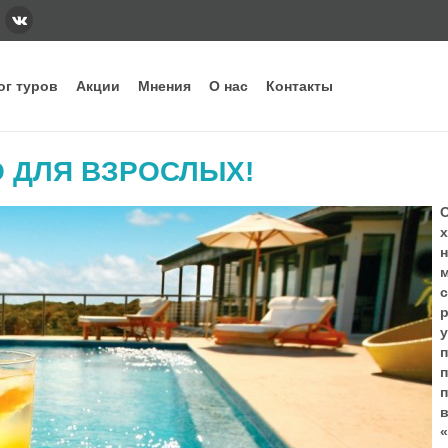
ог туров
Акции
Мнения
О нас
Контакты
тегории
Наши основные направления и стра
О ДЛЯ ВЗРОСЛЫХ!
ннее бронирование
Вьетнам
Грузия
Еги
дых с детьми
Индонезия
Испания
Ита
уизы
Кипр
Китай
Куб
н
рящие туры
ОАЭ
Сейшелы
Таи
м
убные туры
Шри-Ланка
п
п
«