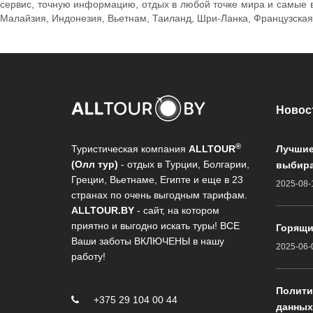
сервис, точную информацию, отдых в любой точке мира и самые в
Малайзия, Индонезия, Вьетнам, Таиланд, Шри-Ланка, Французская
Новос
®
Туристическая компания
ALLTOUR
Лучшие
(Олл тур)
- отдых в Турции, Болгарии,
выбира
Греции, Вьетнаме, Египте и еще в 23
2025-08-
странах по очень выгодным тарифам.
ALLTOUR.BY
- сайт, на котором
приятно и выгодно искать туры! ВСЕ
Горящи
Ваши заботы ВКЛЮЧЕНЫ в нашу
2025-06-
работу!
Полити
+375 29 104 00 44
данных