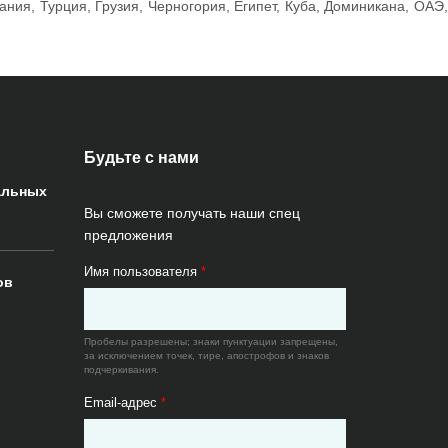
ия, Турция, Грузия, Черногория, Египет, Куба, Доминикана, ОАЭ,
Будьте с нами
альных
Вы сможете получать наши спец
предложения
Имя пользователя
*
ов
Пробелы разрешены; знаки пунктуации запрещены,
за исключением точек, тире, апострофов и знаков
подчеркивания.
Email-адрес
*