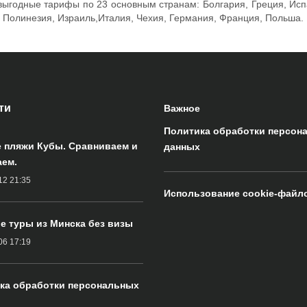
ыгодные тарифы по 23 основным странам: Болгария, Греция, Испан
 Полинезия, Израиль,Италия, Чехия, Германия, Франция, Польша.
ти
Важное
Политика обработки персон
 пляжи Кубы. Сравниваем и
данных
ем.
12 21:35
Использование cookie-файл
е туры из Минска без визы
06 17:19
ка обработки персональных