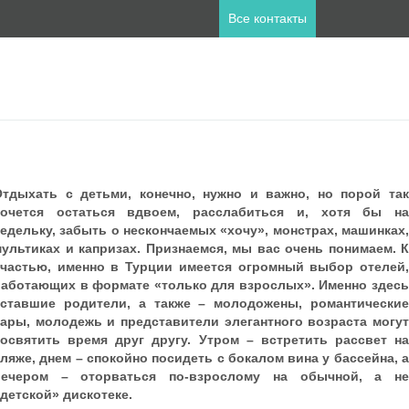
Все контакты
ны
пет
Занзибар
Отдыхать с детьми, конечно, нужно и важно, но порой так
лия
Катар
хочется остаться вдвоем, расслабиться и, хотя бы на
а
Мальдивы
едельку, забыть о нескончаемых «хочу», монстрах, машинках,
ланд
Турция
ультиках и капризах. Признаемся, мы вас очень понимаем. К
счастью, именно в Турции имеется огромный выбор отелей,
работающих в формате «только для взрослых». Именно здесь
уставшие родители, а также – молодожены, романтические
ары, молодежь и представители элегантного возраста могут
посвятить время друг другу. Утром – встретить рассвет на
ляже, днем – спокойно посидеть с бокалом вина у бассейна, а
вечером – оторваться по-взрослому на обычной, а не
детской» дискотеке.