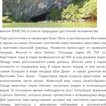
внесен ЮНЕСКО в список природных достояний человечества.
Парк расположен в провинции Куанг Бинь в центральном Вьетнаме
в одном из самых больших скоплений известняковых карстовых гор
у вьетнамо-лаосской границы. Название происходит от названия
пещеры Фонгня и леса Кебанг. Площадь парка 85 754 га.
Карстовые горы в парке возвышаются до 400 м над уровнем моря.
Между ними располагаются узкие долины. Многие реки в парке
питаются от подземных вод. В парке много пещер, в том числе,
самая большая в мире пещера Шон Доонг и самая длинная во
Вьетнаме Тьен Зьюнг . Территория парка покрыта джунглями, за
исключением части долин. Животный мир очень разнообразен.
Среди животных парка обитает несколько редких и исчезающих
видов. В последнее время наблюдается рост популяции фазанов
Lophura Diarants, которых ранее причисляли к исчезающему виду.
Для туристов парк представляет интерес как скопление карстовых
пещер, местность с красивыми пейзажами и тропической