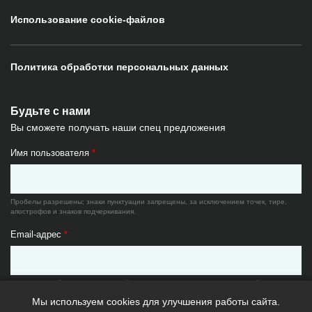
Использование cookie-файлов
Политика обработки персональных данных
Будьте с нами
Вы сможете получать наши спец предложения
Имя пользователя
*
Пробелы разрешены; знаки пунктуации запрещены, за исключением точек, тире,
апострофов и знаков подчеркивания.
Email-адрес
*
Существующий адрес электронной почты. Все почтовые сообщения с сайта будут
отсылаться на этот адрес. Адрес электронной почты не будет публиковаться и будет
Мы используем cookies для улучшения работы сайта.
использован только по вашему желанию: для восстановления пароля или для