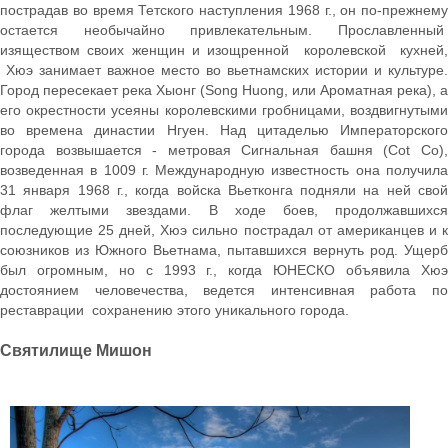
пострадав во время Тетского наступления 1968 г., он по-прежнему
остается необычайно привлекательным. Прославленный
изяществом своих женщин и изощренной королевской кухней,
Хюэ занимает важное место во вьетнамских истории и культуре.
Город пересекает река Хыонг (Song Huong, или Ароматная река), а
его окрестности усеяны королевскими гробницами, воздвигнутыми
во времена династии Нгуен. Над цитаделью Императорского
города возвышается - метровая Сигнальная башня (Cot Со),
возведенная в 1009 г. Международную известность она получила
31 января 1968 г., когда войска Вьетконга подняли на ней свой
флаг желтыми звездами. В ходе боев, продолжавшихся
последующие 25 дней, Хюэ сильно пострадал от американцев и к
союзников из Южного Вьетнама, пытавшихся вернуть род. Ущерб
был огромным, но с 1993 г., когда ЮНЕСКО объявила Хюэ
достоянием человечества, ведется интенсивная работа по
реставрации сохранению этого уникального города.
Святилище Мишон