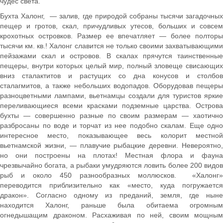
чудес света.
Бухта Халонг, — залив, где природой собраны тысячи загадочных
пещер и гротов, скал, причудливых утесов, больших и совсем
крохотных островков. Размер ее впечатляет — более полторы
тысячи км. кв.! Халонг славится не только своими захватывающими
пейзажами скал и островов. В скалах прячутся таинственные
пещеры, внутри которых целый мир, полный зловеще свисающих
вниз сталактитов и растущих со дна конусов и столбов
сталагмитов, а также небольших водопадов. Оборудовав пещеры
разноцветными лампами, вьетнамцы создали для туристов яркие
переливающиеся всеми красками подземные царства. Острова
бухты — совершенно разные по своим размерам — хаотично
разбросаны по воде и торчат из нее подобно скалам. Еще одно
интересное место, показывающее весь колорит местной
вьетнамской жизни, — плавучие рыбацкие деревни. Невероятно,
но они построены на плотах! Местная флора и фауна
чрезвычайно богата, а рыбаки умудряются ловить более 200 видов
рыб и около 450 разнообразных моллюсков. «Халонг»
переводится приблизительно как «место, куда погружается
дракон». Согласно одному из преданий, земля, где ныне
находится Халонг, раньше была обитаема огромным
огнедышащим драконом. Расхаживая по ней, своим мощным