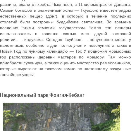
равнине, вдали от хребта Чыонгшон, в 11 километрах от Дананга.
Самый большой и знаменитый холм — Тхуйшон, известен рядом
естественных пещер (донг), в которых в течение последних
столетий были построены буддийские святилища. Во времена
владения этими землями государством Чампа эти пещеры
использовались в качестве святых мест другой восточной
религии — индуизма. Сегодня Тхуйшон — популярное место у
паломников, особенно в дни полнолуния и новолуния, а также в
Новый Год по лунному календарю — Тэт. У подножия мраморных
гор расположены деревни мастеров по мрамору. Там можно
приобрести сувениры, а также оценить мастерство ремесленников,
которые вырезают на тяжелом камне по-настоящему воздушные
тончайшие узоры.
Национальный парк Фонгня-Кебанг