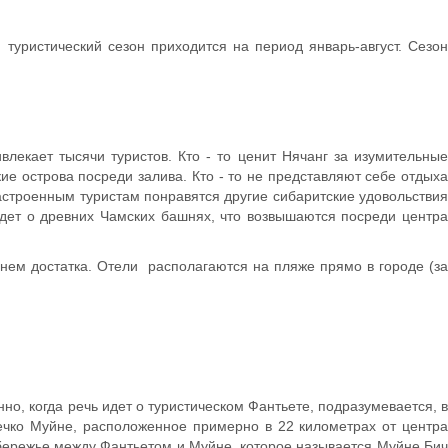
 туристический сезон приходится на период январь-август. Сезо
екает тысячи туристов. Кто - то ценит Нячанг за изумительные
е острова посреди залива. Кто - то не представляют себе отдыха
астроенным туристам понравятся другие сибаритские удовольствия
идет о древних Чамских башнях, что возвышаются посреди центра
нем достатка. Отели располагаются на пляже прямо в городе (за
о, когда речь идет о туристическом Фантьете, подразумевается, в
течко Муйне, расположенное примерно в 22 километрах от центра
обережье между Фантьетом и Муйне, которое называется Муйне Бич