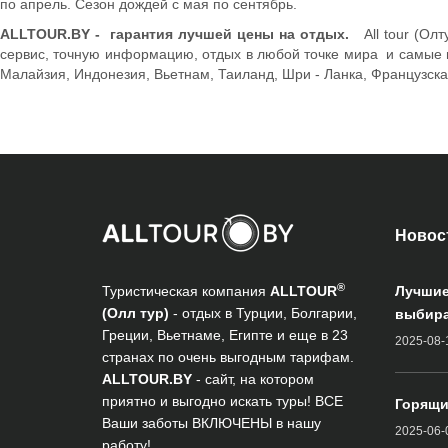
по апрель. Сезон дождей с мая по сентябрь.
ALLTOUR.BY - гарантия лучшей цены на отдых.
All tour (О
сервис, точную информацию, отдых в любой точке мира и самые в
Малайзия, Индонезия, Вьетнам, Таиланд, Шри - Ланка, Французск
Новос
®
Туристическая компания
ALLTOUR
Лучшие
(Олл тур)
- отдых в Турции, Болгарии,
выбира
Греции, Вьетнаме, Египте и еще в 23
2025-08-
странах по очень выгодным тарифам.
ALLTOUR.BY
- сайт, на котором
приятно и выгодно искать туры! ВСЕ
Горящи
Ваши заботы ВКЛЮЧЕНЫ в нашу
2025-06-
работу!