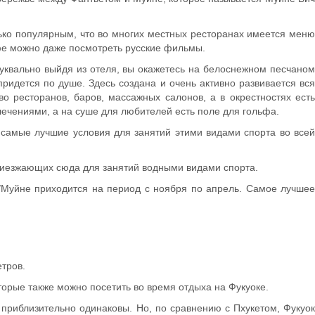
ько популярным, что во многих местных ресторанах имеется меню
афе можно даже посмотреть русские фильмы.
уквально выйдя из отеля, вы окажетесь на белоснежном песчаном
ридется по душе. Здесь создана и очень активно развивается вся
о ресторанов, баров, массажных салонов, а в окрестностях есть
ечениями, а на суше для любителей есть поле для гольфа.
ь самые лучшие условия для занятий этими видами спорта во всей
приезжающих сюда для занятий водными видами спорта.
е/Муйне приходится на период с ноября по апрель. Самое лучше
тров.
торые также можно посетить во время отдыха на Фукуоке.
 приблизительно одинаковы. Но, по сравнению с Пхукетом, Фукуок