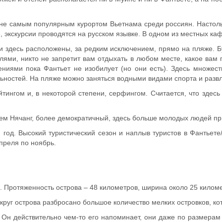
 не самым популярным курортом Вьетнама среди россиян. Настол
е, экскурсии проводятся на русском язывке. В одном из местных к
и здесь расположены, за редким исключением, прямо на пляже. Б
ями, никто не запретит вам отдыхать в любом месте, какое вам п
ниями пока Фантьет не изобилует (но они есть). Здесь множеств
ьностей. На пляже можно заняться водными видами спорта и развл
тингом и, в некоторой степени, серфингом. Считается, что здес
 чем Нячанг, более демократичный, здесь больше молодых людей 
 год. Высокий туристический сезон и наплыв туристов в Фантьет
преля по ноябрь.
 Протяженность острова – 48 километров, ширина около 25 киломе
круг острова разбросано большое количество мелких островков, ко
 Он действительно чем-то его напоминает, они даже по размерам