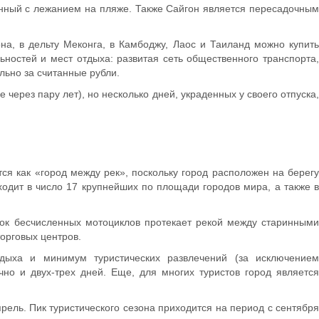
анный с лежанием на пляже. Также Сайгон является пересадочным
на, в дельту Меконга, в Камбоджу, Лаос и Таиланд можно купить
ностей и мест отдыха: развитая сеть общественного транспорта,
льно за считанные рубли.
 через пару лет), но несколько дней, украденных у своего отпуска,
я как «город между рек», поскольку город расположен на берегу
одит в число 17 крупнейших по площади городов мира, а также в
ток бесчисленных мотоциклов протекает рекой между старинными
орговых центров.
тдыха и минимум туристических развлечений (за исключением
но и двух-трех дней. Еще, для многих туристов город является
рель. Пик туристического сезона приходится на период с сентябр