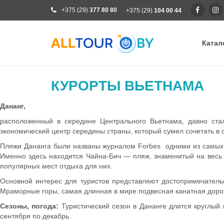
+375 (29)
377 80 80
+375 (29)
104 00 44
Катал
Ка
КУРОРТЫ ВЬЕТНАМА
Ра
Дананг,
От
расположенный в середине Центрального Вьетнама, давно ста
Кр
экономический центр середины страны, который сумел сочетать в 
Го
Пляжи Дананга были названы журналом Forbes одними из самых п
Кл
Именно здесь находится Чайна-Бич — пляж, знаменитый на весь 
популярных мест отдыха для них.
Основной интерес для туристов представляют достопримечательн
Мраморные горы, самая длинная в мире подвесная канатная доро
Сезоны, погода:
Туристический сезон в Дананге длится круглый 
сентября по декабрь.