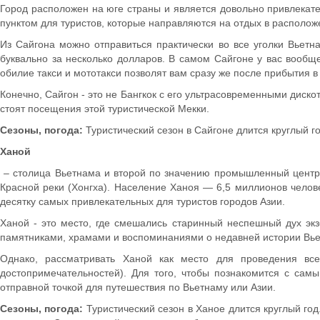
Город расположен на юге страны и является довольно привлекат
пунктом для туристов, которые направляются на отдых в располо
Из Сайгона можно отправиться практически во все уголки Вьетна
буквально за несколько долларов. В самом Сайгоне у вас вообщ
обилие такси и мототакси позволят вам сразу же после прибытия в
Конечно, Сайгон - это не Бангкок с его ультрасовременными дискоте
стоят посещения этой туристической Мекки.
Сезоны, погода:
Туристический сезон в Сайгоне длится круглый го
Ханой
– столица Вьетнама и второй по значению промышленный центр с
Красной реки (Хонгха). Население Ханоя — 6,5 миллионов челове
десятку самых привлекательных для туристов городов Азии.
Ханой - это место, где смешались старинный неспешный дух эк
памятниками, храмами и воспоминаниями о недавней истории Вьет
Однако, рассматривать Ханой как место для проведения все
достопримечательностей). Для того, чтобы познакомится с сам
отправной точкой для путешествия по Вьетнаму или Азии.
Сезоны, погода:
Туристический сезон в Ханое длится круглый го