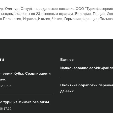
лтур, Олл тур, Олтур) - юридическое название ООО "Туринфосерви
ыгодные тарифы по 23 основным странам: Болгария, Греция, Испан
ая Полинезия, Израиль,Италия, Чехия, Германия, Франция, Польша
ти
Важное
Использование cookie-файл
 пляжи Кубы. Сравниваем и
ем.
Политика обработки персон
12 21:35
данных
е туры из Минска без визы
06 17:19