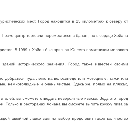
истических мест. Город находится в 25 километрах к северу от
 Позже центр торговли переместился в Дананг, но в сердце Хойана
ристов. В 1999 г. Хойан был признан Юнеско памятником мирового
даний исторического значения. Город также известен своими
но добраться туда легко на велосипеде или мотоцикле, такси или
ые, немноголюдные и очень чистые. Здесь же, прямо на пляжах,
ителей, вы сможете отведать невероятные изыски. Ведь это город
ки. Только в ресторанах Хойана вы сможете выпить кружку пива за
ждой швейной лавке вам на выбор представят такое количество