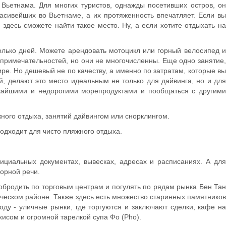
Вьетнама. Для многих туристов, однажды посетивших остров, он
асивейших во Вьетнаме, а их протяженность впечатляет. Если вы
 здесь сможете найти такое место. Ну, а если хотите отдыхать на
колько дней. Можете арендовать мотоцикл или горный велосипед и
опримечательностей, но они не многочисленны. Еще одно занятие,
ире. Но дешевый не по качеству, а именно по затратам, которые вы
 делают это место идеальным не только для дайвинга, но и для
вежайшими и недорогими морепродуктами и пообщаться с другими
ного отдыха, занятий дайвингом или снорклингом.
подходит для чисто пляжного отдыха.
ициальных документах, вывесках, адресах и расписаниях. А для
ворной речи.
побродить по торговым центрам и погулять по рядам рынка Бен Тан
ическом районе. Также здесь есть множество старинных памятников
ду - уличные рынки, где торгуются и заключают сделки, кафе на
хисом и огромной тарелкой супа Фо (Pho).