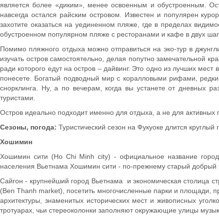
является более «диким», менее освоенным и обустроенным. Ост
навсегда остался райским островом. Известен и популярен курор
захотите оказаться на уединенном пляже, где в пределах видимос
обустроенном популярном пляже с ресторанами и кафе в двух шага
Помимо пляжного отдыха можно отправиться на эко-тур в джунгли
изучать остров самостоятельно, делая попутно замечательной кра
ради которого едут на остров – дайвинг. Это одно из лучших мест
понесете. Богатый подводный мир с коралловыми рифами, редки
снорклинга. Ну, а по вечерам, когда вы устанете от дневных 
туристами.
Остров идеально подходит именно для отдыха, а не для активных 
Сезоны, погода:
Туристический сезон на Фукуоке длится круглый г
Хошимин
Хошимин сити (Ho Chi Minh city) - официальное название город
населения Вьетнама Хошимин сити - по-прежнему старый добрый Са
Сайгон - крупнейший город Вьетнама и экономическая столица стр
(Ben Thanh market), посетить многочисленные парки и площади, п
архитектуры, знаменитых исторических мест и живописных уголко
тротуарах, чьи стереоколонки заполняют окружающие улицы музыко