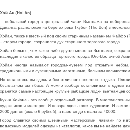
Хой Ан (Hoi An)
- небольшой город в центральной части Вьетнама на побережье 
Дананга, расположен на берегах реки Тхубон (Thu Bon) в нескольк
Хойан, также известный под своим старинным названием Файфо (Fa
– старом городе, сохранился дух старинного торгового города.
Хойан больше, чем какое-либо другое место во Вьетнаме, сохран
наследия в качестве образца торгового города Юго-Восточной Азии
Хойан иногда называют городом-музеем под открытым небом.
традиционными и сувенирными магазинами, большим количеством
Не останетесь вы здесь и без отличного пляжного отдыха. Пляжи
бесплатном шатлбасе. А можно вообще остановиться в одном из 
хранятся самые настоящие круглые рыбацкие лодки вьетнамцев со
Кухня Хойана - это вообще отдельный разговор. В многочисленны
художников и мастеров. И повара здесь тоже художники. И самое г
2000 донгов (около 6 рублей), а наестся до отвала за 40000.
Город славится своими швейными мастерскими, лавками по изго
возможных моделей одежды из каталогов, какое вы не найдете даж