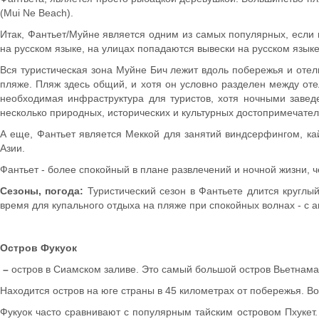
(Mui Ne Beach).
Итак, Фантьет/Муйне является одним из самых популярных, если
на русском языке, на улицах попадаются вывески на русском язык
Вся туристическая зона Муйне Бич лежит вдоль побережья и отел
пляже. Пляж здесь общий, и хотя он условно разделен между отел
необходимая инфраструктура для туристов, хотя ночными заведе
несколько природных, исторических и культурных достопримечател
А еще, Фантьет является Меккой для занятий виндсерфингом, кай
Азии.
Фантьет - более спокойный в плане развлечений и ночной жизни,
Сезоны, погода:
Туристический сезон в Фантьете длится круглый
время для купального отдыха на пляже при спокойных волнах - с а
Остров Фукуок
–
остров в Сиамском заливе. Это самый большой остров Вьетнама.
Находится остров на юге страны в 45 километрах от побережья. Во
Фукуок часто сравнивают с популярным тайским островом Пхукет.