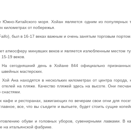
Южно-Китайского моря. Хойан является одним из популярных тур
их километрах от побережья.
ifo), был в 16-17 веках важным и очень занятым торговым портом.
яет атмосферу минувших веков и является излюбленным местом ту
 15-19 веков.
 На сегодняшний день в Хойане 844 официально признанных з
 швейных мастерских.
 Хой Ана находятся в нескольких километрах от центра города, 
отелей на пляже. Качество пляжей здесь на высоте. Они песчан
 снастями.
х кафе и ресторанах, зажигающих по вечерам свои огни для посет
лавное, все, что вы съедите и выпьете, будет стоить сущие копей
товлению обуви и головных уборов, сувенирными лавками. В ка
е на итальянской фабрике.