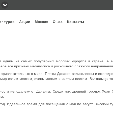
ог туров
Акции
Мнения
О нас
Контакты
тегории
Наши основные направления и стра
ннее бронирование
Вьетнам
Грузия
Еги
дых с детьми
Индонезия
Испания
Ита
л одним из самых популярных морских курортов в стране. А 
уизы
Кипр
Китай
Куб
себе все признаки мегаполиса и роскошного пляжного направления
рящие туры
ОАЭ
Сейшелы
Таи
ривлекательных в мире. Пляжи Дананга великолепны и ежегодно п
убные туры
Шри-Ланка
мир своим мелким, очень мягким и чистым песком. Вьетнамцы то
ости неподалеку от Дананга. Среди них древний городок Хоан (
га.
год. Идеальное время для посещения с мая по август. Высокий ту