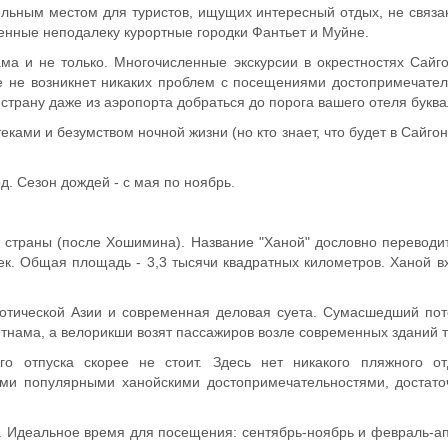
ельным местом для туристов, ищущих интересный отдых, не связ
женные неподалеку курортные городки Фантьет и Муйне.
ма и не только. Многочисленные экскурсии в окрестностях Сайго
е не возникнет никаких проблем с посещениями достопримечатель
 страну даже из аэропорта добраться до порога вашего отеля буква
ками и безумством ночной жизни (но кто знает, что будет в Сайгоне
д. Сезон дождей - с мая по ноябрь.
траны (после Хошимина). Название "Ханой" дословно переводитс
к. Общая площадь - 3,3 тысячи квадратных километров. Ханой вх
зотической Азии и современная деловая суета. Сумасшедший по
нама, а велорикши возят пассажиров возле современных зданий т
го отпуска скорее не стоит. Здесь нет никакого пляжного о
ыми популярными ханойскими достопримечательностями, достаточ
д. Идеальное время для посещения: сентябрь-ноябрь и февраль-ап