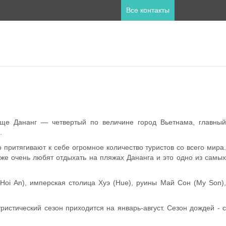
Все контакты
ны
пет
Занзибар
лия
Катар
еще Дананг — четвертый по величине город Вьетнама, главный
а
Мальдивы
.
ланд
Турция
ритягивают к себе огромное количество туристов со всего мира.
же очень любят отдыхать на пляжах Дананга и это одно из самых
Hoi An), имперская столица Хуэ (Hue), руины Май Сон (My Son),
ристический сезон приходится на январь-август. Сезон дождей - 