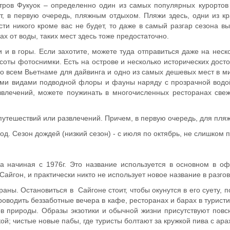
ров Фукуок – определенно один из самых популярных курортов 
т, в первую очередь, пляжным отдыхом. Пляжи здесь, одни из кр
ти никого кроме вас не будет, то даже в самый разгар сезона вы
х от воды, таких мест здесь тоже предостаточно.
 и в горы. Если захотите, можете туда отправиться даже на нес
соты фотоснимки. Есть на острове и несколько исторических дост
 во всем Вьетнаме для дайвинга и одно из самых дешевых мест в м
ми видами подводной флоры и фауны наряду с прозрачной водой,
развлечений, можете поужинать в многочисленных ресторанах с
путешествий или развлечений. Причем, в первую очередь, для пляж
од. Сезон дождей (низкий сезон) - с июля по октябрь, не слишком 
а начиная с 1976г. Это название используется в основном в оф
йгон, и практически никто не использует новое название в разго
аны. Остановиться в Сайгоне стоит, чтобы окунутся в его суету, 
роводить беззаботные вечера в кафе, ресторанах и барах в турист
в природы. Образы экзотики и обычной жизни присутствуют повсю
й; чистые новые пабы, где туристы болтают за кружкой пива с ара