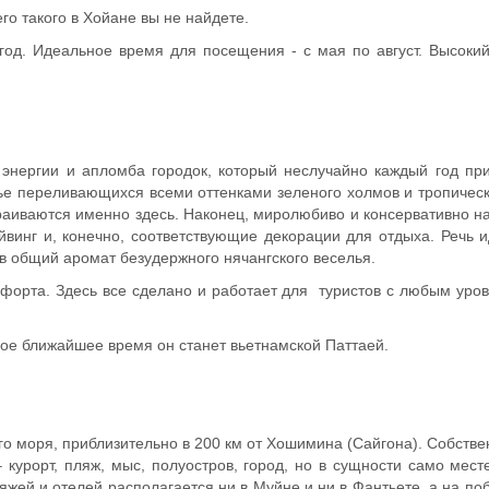
го такого в Хойане вы не найдете.
год. Идеальное время для посещения - с мая по август. Высокий
ергии и апломба городок, который неслучайно каждый год привл
ье переливающихся всеми оттенками зеленого холмов и тропически
траиваются именно здесь. Наконец, миролюбиво и консервативно н
йвинг и, конечно, соответствующие декорации для отдыха. Речь 
 в общий аромат безудержного нячангского веселья.
орта. Здесь все сделано и работает для туристов с любым уров
ое ближайшее время он станет вьетнамской Паттаей.
 моря, приблизительно в 200 км от Хошимина (Сайгона). Собственн
 курорт, пляж, мыс, полуостров, город, но в сущности само мес
яжей и отелей располагается ни в Муйне и ни в Фантьете, а на п