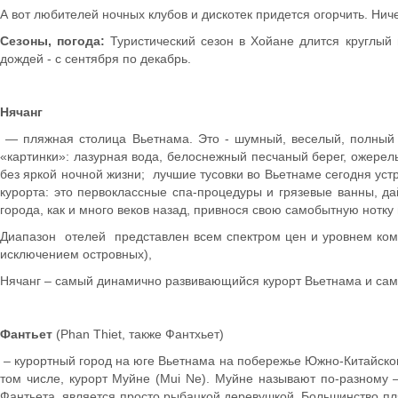
А вот любителей ночных клубов и дискотек придется огорчить. Ниче
Сезоны, погода:
Туристический сезон в Хойане длится круглый 
дождей - с сентября по декабрь.
Нячанг
— пляжная столица Вьетнама. Это - шумный, веселый, полный эн
«картинки»: лазурная вода, белоснежный песчаный берег, ожерел
без яркой ночной жизни; лучшие тусовки во Вьетнаме сегодня ус
курорта: это первоклассные спа-процедуры и грязевые ванны, да
города, как и много веков назад, привнося свою самобытную нотку
Диапазон отелей представлен всем спектром цен и уровнем комф
исключением островных),
Нячанг – самый динамично развивающийся курорт Вьетнама и сам
Фантьет
(Phan Thiet, также Фантхьет)
– курортный город на юге Вьетнама на побережье Южно-Китайского
том числе, курорт Муйне (Mui Ne). Муйне называют по-разному –
Фантьета, является просто рыбацкой деревушкой. Большинство пл