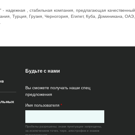
с" - надежная , стабильная компания, предлагающая качественный
ия, Турция, Грузия, Черногория, Египет, Куба, Доминикана, ОАЭ,
.
Будьте с нами
ов
Вы сможете получать наши спец
предложения
альных
Имя пользователя
*
Пробелы разрешены; знаки пунктуации запрещены,
за исключением точек, тире, апострофов и знаков
подчеркивания.