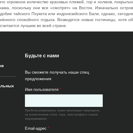
это огромное количество красивых пляжей, гор и холмов, покрытых
нама, поскольку они все «смотрят» на Восток. Изначально остров
обие тайского Пхукета или индонезийского Бали, однако, сегодня
ённого спокойного отдыха. Возводятся новые гостиницы, хотя об
 считается лучшим во всей стране.
Будьте с нами
ов
Вы сможете получать наши спец
предложения
альных
Имя пользователя
*
Пробелы разрешены; знаки пунктуации запрещены,
за исключением точек, тире, апострофов и знаков
подчеркивания.
Email-адрес
*