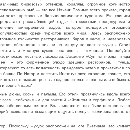
азличных бирюзовых оттенков, кораллы, огромное количество
севозможных рыб — это всё Нячанг. Помимо всего прочего, город
читается прекрасным бальнеологическим курортом. Его клиники
предлагают расслабляющий отдых с грязевыми процедурами и
лечение минеральной водой, которое пользуется огромной
опулярностью среди туристов всего мира. Здесь расположено
громное количество ресторанчиков, баров и кафе, а невероятно
ютная обстановка в них ни на минуту не даёт заскучать. Стоит
тметить и местную кухню, она здесь - отменная. Попробуйте
кзотические местные лакомства. Закажите «Суп из гнезда птицы
Йен» – это фирменное блюдо здешних ресторанов, тунца,
нтересуют, то есть возможность арендовать катер и прокатиться по
в башне По Нагар и посетить Институт океанографии, точнее, его
ринять вьетнамские грязевые оздоровительные ванны или побывать
й и водный парк?
ные дюны, сосны и пальмы. Его отели протянулись вдоль всего
ет всем необходимым для занятий кайтингом и серфингом. Любое
ным собственным пляжем. Большинство из них были построены по
иторий позволяет отдыхающим ощутить полную изолированность от
ор. Поскольку Фукуок расположен на юге Вьетнама, его климат