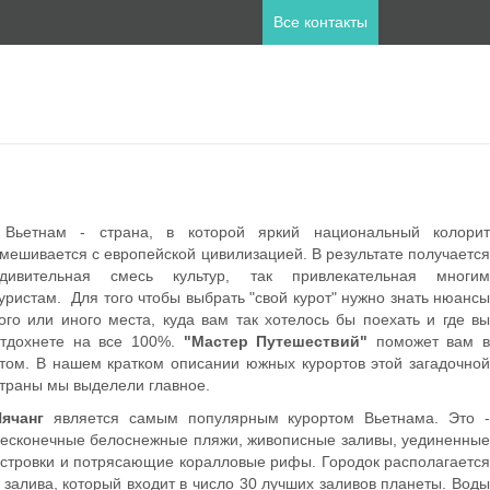
Все контакты
ны
пет
Занзибар
Вьетнам - страна, в которой яркий национальный колорит
лия
Катар
мешивается с европейской цивилизацией. В результате получается
а
Мальдивы
удивительная смесь культур, так привлекательная многим
ланд
Турция
уристам. Для того чтобы выбрать "свой курот" нужно знать нюансы
ого или иного места, куда вам так хотелось бы поехать и где вы
тдохнете на все 100%.
"Мастер Путешествий"
поможет вам в
том. В нашем кратком описании южных курортов этой загадочной
траны мы выделели главное.
ячанг
является самым популярным курортом Вьетнама. Это -
есконечные белоснежные пляжи, живописные заливы, уединенные
стровки и потрясающие коралловые рифы. Городок располагается
 залива, который входит в число 30 лучших заливов планеты. Воды