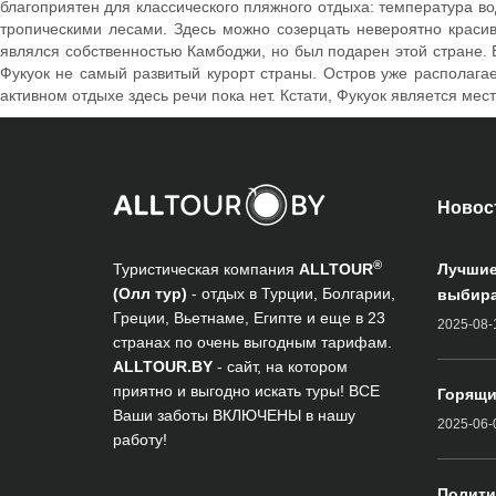
благоприятен для классического пляжного отдыха: температура вод
тропическими лесами. Здесь можно созерцать невероятно красивы
являлся собственностью Камбоджи, но был подарен этой стране. В
Фукуок не самый развитый курорт страны. Остров уже располагае
активном отдыхе здесь речи пока нет. Кстати, Фукуок является ме
Новос
®
Туристическая компания
ALLTOUR
Лучшие
(Олл тур)
- отдых в Турции, Болгарии,
выбира
Греции, Вьетнаме, Египте и еще в 23
2025-08-
странах по очень выгодным тарифам.
ALLTOUR.BY
- сайт, на котором
приятно и выгодно искать туры! ВСЕ
Горящи
Ваши заботы ВКЛЮЧЕНЫ в нашу
2025-06-
работу!
Полити