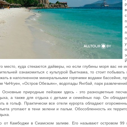
р
в
с
п
о
у
о
э
это место, куда стекаются дайверы, но если глубины моря вас не и
ительней ознакомиться с культурой Вьетнама, то стоит побывать 
лежать в наполненном минеральными горячими водами бассейне, п
ве ЧиНгуен, «Остров Обезьян», водопады Янгбай, парк развлечени
 Основные природные пейзажи здесь - это разноцветные песча
дыха, а также для отдыха с детьми и семейных пар. Он облада
ать в гольф. Практически все отели курорта обладают огорожен
антьета утопают в тени зелени и пальм. Обособленность их терр
тдыха.
о от Камбоджи в Сиамском заливе. Его называют островом 99 г