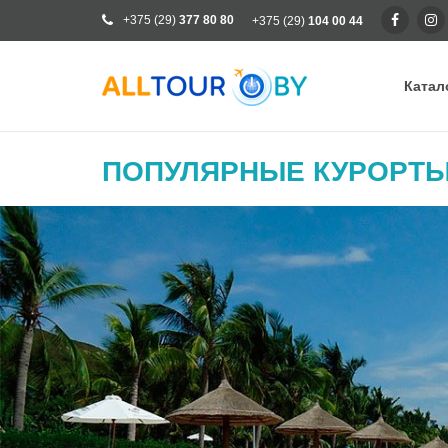
+375 (29)
377 80 80
+375 (29)
104 00 44
Катал
Ка
ПОПУЛЯРНЫЕ КУРОРТЫ
Ра
От
Кр
Го
Кл