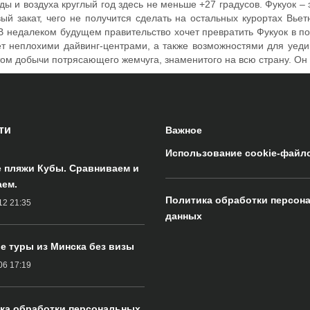
ы и воздуха круглый год здесь не меньше +27 градусов. Фукуок – 
й закат, чего не получится сделать на остальных курортах Вьет
 недалеком будущем правительство хочет превратить Фукуок в под
т неплохими дайвинг-центрами, а также возможностями для уедин
стом добычи потрясающего жемчуга, знаменитого на всю страну. Он
ти
Важное
Использование cookie-файл
 пляжи Кубы. Сравниваем и
ем.
Политика обработки персон
12 21:35
данных
е туры из Минска без визы
06 17:19
ка обработки персональных