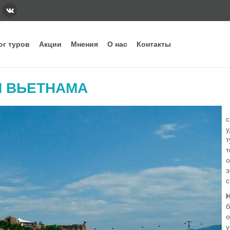
ог туров
Акции
Мнения
О нас
Контакты
тегории
Наши основные направления и стра
 ВЬЕТНАМА
ннее бронирование
Вьетнам
Грузия
Еги
дых с детьми
Индонезия
Испания
Ита
с
уизы
Кипр
Китай
Куб
рящие туры
ОАЭ
Сейшелы
Таи
т
т
убные туры
Шри-Ланка
о
э
с
Н
б
о
у