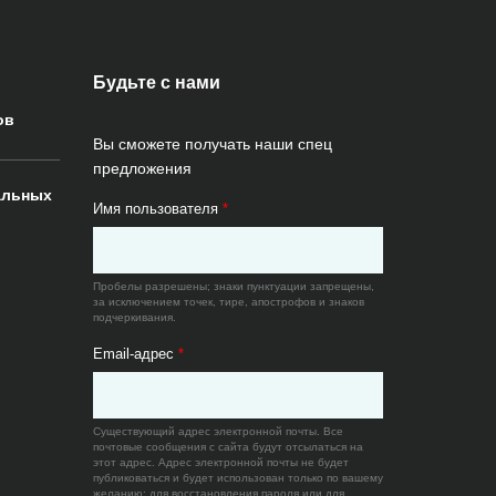
Будьте с нами
ов
Вы сможете получать наши спец
предложения
альных
Имя пользователя
*
Пробелы разрешены; знаки пунктуации запрещены,
за исключением точек, тире, апострофов и знаков
подчеркивания.
Email-адрес
*
Существующий адрес электронной почты. Все
почтовые сообщения с сайта будут отсылаться на
этот адрес. Адрес электронной почты не будет
публиковаться и будет использован только по вашему
желанию: для восстановления пароля или для