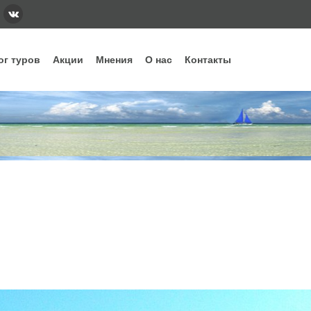
ог туров
Акции
Мнения
О нас
Контакты
тегории
Наши основные направления и стра
ннее бронирование
Вьетнам
Грузия
Еги
дых с детьми
Индонезия
Испания
Ита
уизы
Кипр
Китай
Куб
рящие туры
ОАЭ
Сейшелы
Таи
убные туры
Шри-Ланка