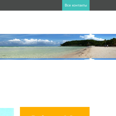
Все контакты
ны
пет
Занзибар
лия
Катар
а
Мальдивы
ланд
Турция