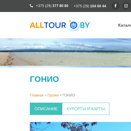
+375 (29)
377 80 80
+375 (29)
104 00 44
Катал
Ка
Ра
От
Кр
ГОНИО
Го
Кл
Главная
>
Грузия
>
ГОНИО
ОПИСАНИЕ
КУРОРТЫ И КАРТЫ