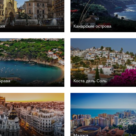
сия
Канарские острова
Брава
Коста дель Соль
д
Малага