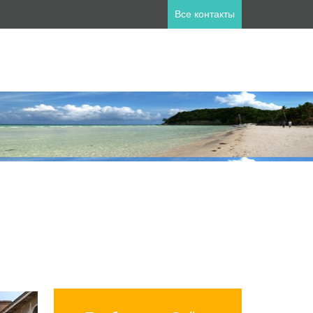
Все контакты
ны
пет
Занзибар
лия
Катар
а
Мальдивы
ланд
Турция