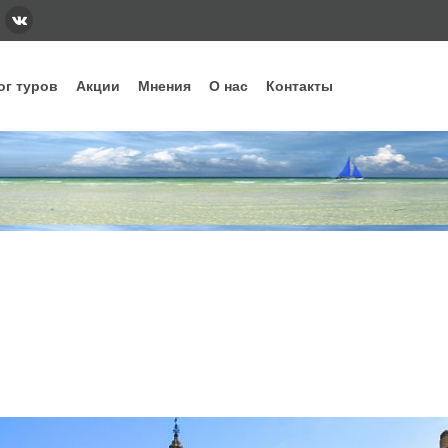
ог туров
Акции
Мнения
О нас
Контакты
тегории
Наши основные направления и стра
ннее бронирование
Вьетнам
Грузия
Еги
дых с детьми
Индонезия
Испания
Ита
уизы
Кипр
Китай
Куб
рящие туры
ОАЭ
Сейшелы
Таи
убные туры
Шри-Ланка