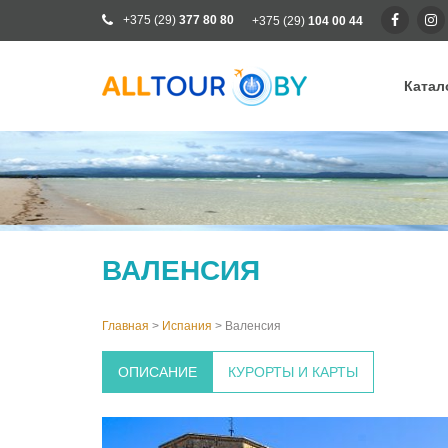
+375 (29)
377 80 80
+375 (29)
104 00 44
Катал
Ка
Ра
От
Кр
ВАЛЕНСИЯ
Го
Кл
Главная
>
Испания
>
Валенсия
ОПИСАНИЕ
КУРОРТЫ И КАРТЫ