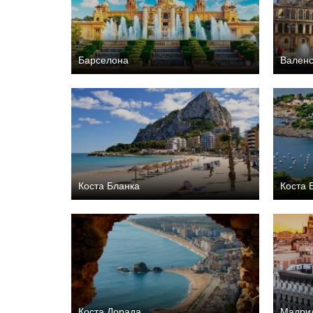
Барселона
Вален
Коста Бланка
Коста 
Коста Дорада
Мадри