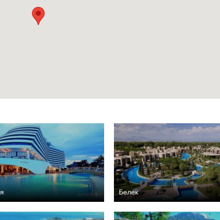
ия
Белек