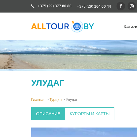
+375 (29)
377 80 80
+375 (29)
104 00 44
Катал
Ка
Ра
От
Кр
УЛУДАГ
Го
Кл
Главная
>
Турция
>
Улудаг
ОПИСАНИЕ
КУРОРТЫ И КАРТЫ