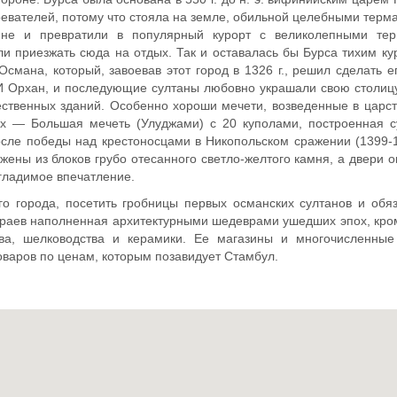
воевателей, потому что стояла на земле, обильной целебными тер
яне и превратили в популярный курорт с великолепными те
и приезжать сюда на отдых. Так и оставалась бы Бурса тихим к
смана, который, завоевав этот город в 1326 г., решил сделать е
. И Орхан, и последующие султаны любовно украшали свою столиц
ественных зданий. Особенно хороши мечети, возведенные в царс
их — Большая мечеть (Улуджами) с 20 куполами, построенная с
сле победы над крестоносцами в Никопольском сражении (1399-14
жены из блоков грубо отесанного светло-желтого камня, а двери 
гладимое впечатление.
го города, посетить гробницы первых османских султанов и обя
 краев наполненная архитектурными шедеврами ушедших эпох, кро
ва, шелководства и керамики. Ее магазины и многочисленные
варов по ценам, которым позавидует Стамбул.