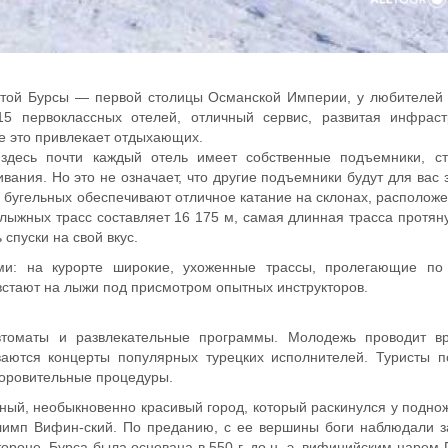
нитой Бурсы — первой столицы Османской Империи, у любителей
15 первоклассных отелей, отличный сервис, развитая инфрастр
се это привлекает отдыхающих.
 здесь почти каждый отель имеет собственные подъемники, ст
ания. Но это не означает, что другие подъемники будут для вас 
5 бугельных обеспечивают отличное катание на склонах, располож
лыжных трасс составляет 16 175 м, самая длинная трасса протян
 спуски на свой вкус.
и: на курорте широкие, ухоженные трассы, пролегающие по 
стают на лыжи под присмотром опытных инструкторов.
втоматы и развлекательные программы. Молодежь проводит в
ваются концерты популярных турецких исполнителей. Туристы 
доровительные процедуры.
инный, необыкновенно красивый город, который раскинулся у подно
Олимп Вифин-ский. По преданию, с ее вершины боги наблюдали 
тороне. Бурса была основана в 550 г. до н. э. вифинийским царем