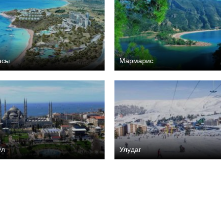
асы
Мармарис
ул
Улудаг