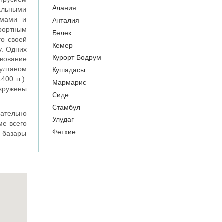
Алания
мальными
рмами и
Анталия
урортным
Белек
го своей
Кемер
у. Одних
Курорт Бодрум
твование
ултаном
Кушадасы
00 гг.).
Мармарис
окружены
Сиде
Стамбул
зательно
Улудаг
ме всего
Фетхие
 базары