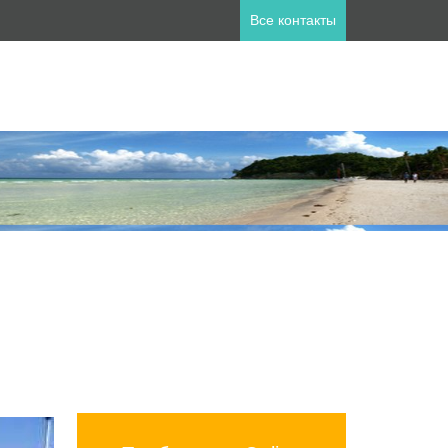
Все контакты
ны
пет
Занзибар
лия
Катар
а
Мальдивы
ланд
Турция