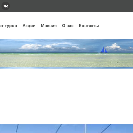
ог туров
Акции
Мнения
О нас
Контакты
тегории
Наши основные направления и стра
ннее бронирование
Вьетнам
Грузия
Еги
дых с детьми
Индонезия
Испания
Ита
уизы
Кипр
Китай
Куб
рящие туры
ОАЭ
Сейшелы
Таи
убные туры
Шри-Ланка