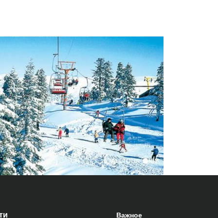
ти
Важное