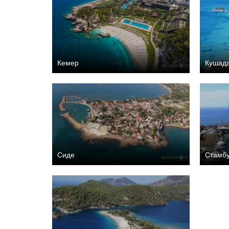
Кемер
Кушад
Сиде
Стамб