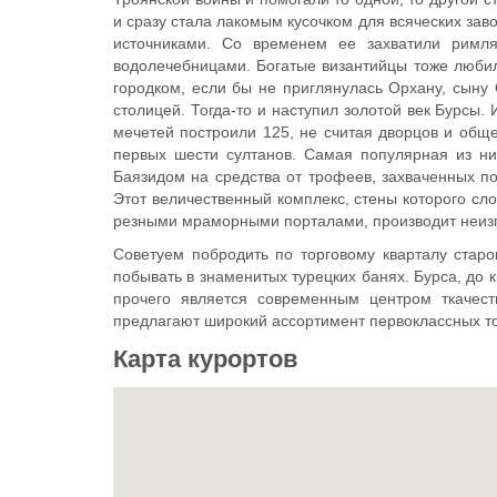
и сразу стала лакомым кусочком для всяческих за
источниками. Со временем ее захватили римл
водолечебницами. Богатые византийцы тоже любил
городком, если бы не приглянулась Орхану, сыну О
столицей. Тогда-то и наступил золотой век Бурсы
мечетей построили 125, не считая дворцов и общ
первых шести султанов. Самая популярная из н
Баязидом на средства от трофеев, захваченных по
Этот величественный комплекс, стены которого сло
резными мраморными порталами, производит неиз
Советуем побродить по торговому кварталу старо
побывать в знаменитых турецких банях. Бурса, до
прочего является современным центром ткачест
предлагают широкий ассортимент первоклассных то
Карта курортов