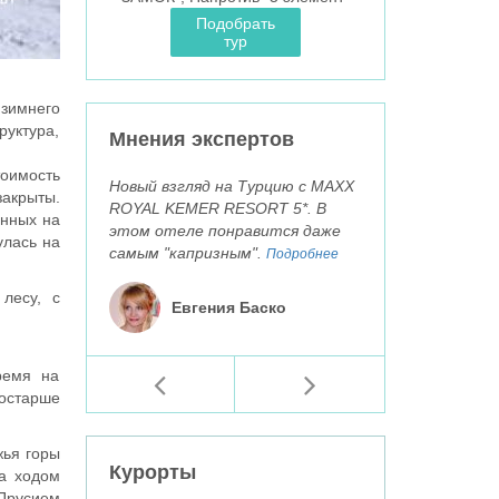
Подобрать
тур
 зимнего
уктура,
Мнения экспертов
оимость
Новый взгляд на Турцию с MAXX
закрыты.
ROYAL KEMER RESORT 5*. В
енных на
этом отеле понравится даже
улась на
самым "капризным".
Подробнее
лесу, с
Евгения Баско
ремя на
постарше
жья горы
Курорты
за ходом
 Прусием