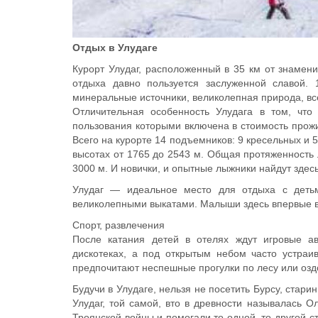
Отдых в Улудаге
Курорт Улудаг, расположенный в 35 км от знаме
отдыха давно пользуется заслуженной славой. 
минеральные источники, великолепная природа, в
Отличительная особенность Улудага в том, что
пользования которыми включена в стоимость прожив
Всего на курорте 14 подъемников: 9 кресельных и 
высотах от 1765 до 2543 м. Общая протяженность 
3000 м. И новички, и опытные лыжники найдут здесь
Улудаг — идеальное место для отдыха с детьм
великолепными выкатами. Малыши здесь впервые в
Спорт, развлечения
После катания детей в отелях ждут игровые а
дискотеках, а под открытым небом часто устраи
предпочитают неспешные прогулки по лесу или оз
Будучи в Улудаге, нельзя не посетить Бурсу, стар
Улудаг, той самой, вто в древности называлась 
Троянской войны и помогали то одной, то другой с