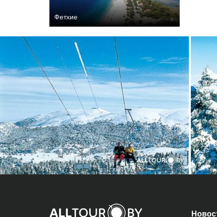
Фетхие
Новос