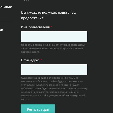
альных
Вы сможете получать наши спец
предложения
Имя пользователя
*
ов
Пробелы разрешены; знаки пунктуации запрещены,
за исключением точек, тире, апострофов и знаков
подчеркивания.
Email-адрес
*
Существующий адрес электронной почты. Все
почтовые сообщения с сайта будут отсылаться на
этот адрес. Адрес электронной почты не будет
публиковаться и будет использован только по вашему
желанию: для восстановления пароля или для
получения новостей и уведомлений по электронной
почте.